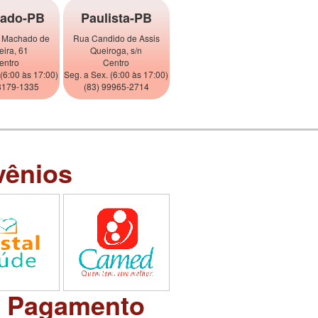
ado-PB
Paulista-PB
 Machado de
Rua Candido de Assis
eira, 61
Queiroga, s/n
entro
Centro
 (6:00 às 17:00)
Seg. a Sex. (6:00 às 17:00)
8179-1335
(83) 99965-2714
vênios
e Pagamento