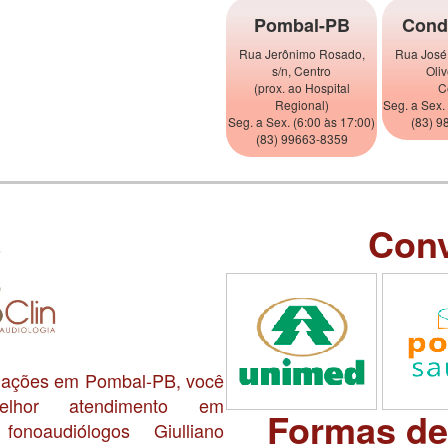
Pombal-PB
Cond
Rua Jerônimo Rosado,
Rua José
s/n, Centro
Oliv
(prox. ao Hospital
C
Regional)
Seg. a Sex.
Seg. a Sex. (6:00 às 17:00)
(83) 9
(83) 99663-8359
Con
alações em Pombal-PB, você
lhor atendimento em
Formas d
onoaudiólogos Giulliano