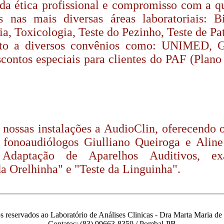
a ética profissional e compromisso com a q
s nas mais diversas áreas laboratoriais: B
, Toxicologia, Teste do Pezinho, Teste de Pat
nto a diversos convênios como: UNIMED
ntos especiais para clientes do PAF (Plano d
nossas instalações a AudioClin, oferecendo
 fonoaudiólogos Giulliano Queiroga e Aline
 Adaptação de Aparelhos Auditivos, e
da Orelhinha" e "Teste da Linguinha".
os reservados ao Laboratório de Análises Clinicas - Dra Marta Maria d
Contatos: (83) 99663-8359 / Pombal-PB