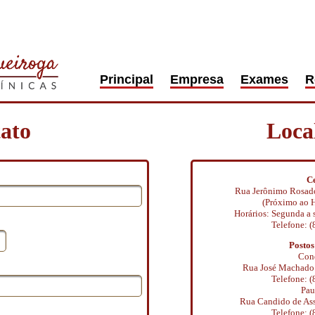
Principal
Empresa
Exames
R
ato
Loca
Ce
Rua Jerônimo Rosado
(Próximo ao H
Horários: Segunda a s
Telefone: 
Postos
Con
Rua José Machado d
Telefone: 
Pau
Rua Candido de Assi
Telefone: 