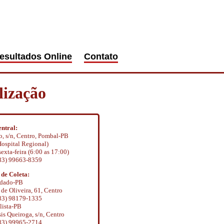
esultados Online
Contato
lização
ntral:
, s/n, Centro, Pombal-PB
ospital Regional)
exta-feira (6:00 as 17:00)
(83) 99663-8359
 de Coleta:
dado-PB
e Oliveira, 61, Centro
(83) 98179-1335
lista-PB
s Queiroga, s/n, Centro
(83) 99965-2714