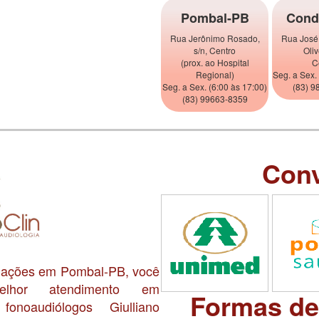
Pombal-PB
Cond
Rua Jerônimo Rosado,
Rua José
s/n, Centro
Oliv
(prox. ao Hospital
C
Regional)
Seg. a Sex.
Seg. a Sex. (6:00 às 17:00)
(83) 9
(83) 99663-8359
Con
alações em Pombal-PB, você
lhor atendimento em
Formas d
onoaudiólogos Giulliano