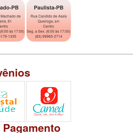
ado-PB
Paulista-PB
 Machado de
Rua Candido de Assis
eira, 61
Queiroga, s/n
entro
Centro
 (6:00 às 17:00)
Seg. a Sex. (6:00 às 17:00)
8179-1335
(83) 99965-2714
vênios
e Pagamento