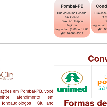
Pombal-PB
Cond
Rua Jerônimo Rosado,
Rua José
s/n, Centro
Oliv
(prox. ao Hospital
C
Regional)
Seg. a Sex.
Seg. a Sex. (6:00 às 17:00)
(83) 9
(83) 99663-8359
Con
alações em Pombal-PB, você
lhor atendimento em
Formas d
onoaudiólogos Giulliano