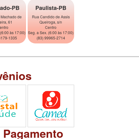
ado-PB
Paulista-PB
 Machado de
Rua Candido de Assis
eira, 61
Queiroga, s/n
entro
Centro
 (6:00 às 17:00)
Seg. a Sex. (6:00 às 17:00)
8179-1335
(83) 99965-2714
vênios
e Pagamento