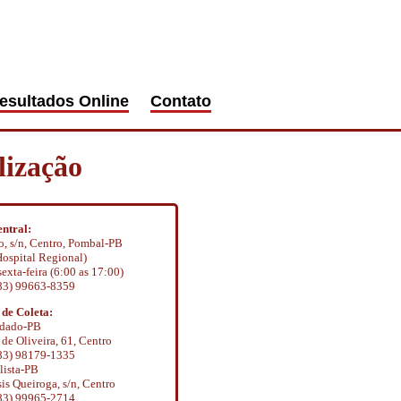
esultados Online
Contato
lização
ntral:
, s/n, Centro, Pombal-PB
ospital Regional)
exta-feira (6:00 as 17:00)
(83) 99663-8359
 de Coleta:
dado-PB
e Oliveira, 61, Centro
(83) 98179-1335
lista-PB
s Queiroga, s/n, Centro
(83) 99965-2714