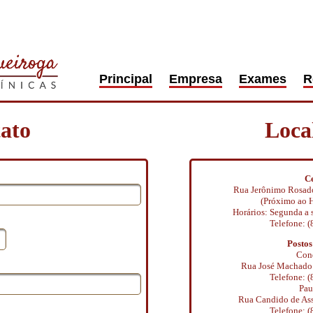
Principal
Empresa
Exames
R
ato
Loca
Ce
Rua Jerônimo Rosado
(Próximo ao H
Horários: Segunda a s
Telefone: 
Postos
Con
Rua José Machado d
Telefone: 
Pau
Rua Candido de Assi
Telefone: 